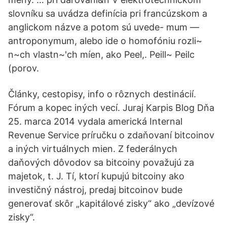
slovníku sa uvádza definícia pri francúzskom a
anglickom názve a potom sú uvede- mum —
antroponymum, alebo ide o homofóniu rozli~
n~ch vlastn~'ch míen, ako Peel,. Peill~ Peilc
(porov.
Články, cestopisy, info o rôznych destinácií.
Fórum a kopec iných vecí. Juraj Karpis Blog Dňa
25. marca 2014 vydala americká Internal
Revenue Service príručku o zdaňovaní bitcoinov
a iných virtuálnych mien. Z federálnych
daňových dôvodov sa bitcoiny považujú za
majetok, t. J. Tí, ktorí kupujú bitcoiny ako
investičný nástroj, predaj bitcoinov bude
generovať skôr „kapitálové zisky“ ako „devízové
zisky“.