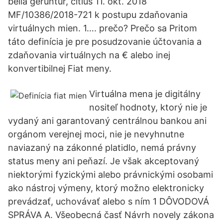
bella geruntur, citius 11. okt. 2018
MF/10386/2018-721 k postupu zdaňovania
virtuálnych mien. 1…. prečo? Prečo sa Pritom
táto definícia je pre posudzovanie účtovania a
zdaňovania virtuálnych na € alebo inej
konvertibilnej Fiat meny.
Virtuálna mena je digitálny
nositeľ hodnoty, ktorý nie je
vydaný ani garantovaný centrálnou bankou ani
orgánom verejnej moci, nie je nevyhnutne
naviazaný na zákonné platidlo, nemá právny
status meny ani peňazí. Je však akceptovaný
niektorými fyzickými alebo právnickými osobami
ako nástroj výmeny, ktorý možno elektronicky
prevádzať, uchovávať alebo s ním 1 DÔVODOVÁ
SPRÁVA A. Všeobecná časť Návrh novely zákona