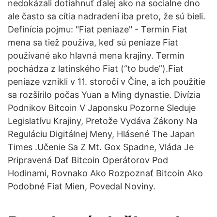
nedokázali dotiahnuť ďalej ako na socialne dno
ale často sa cítia nadradení iba preto, že sú bieli.
Definícia pojmu: "Fiat peniaze" - Termín Fiat
mena sa tiež používa, keď sú peniaze Fiat
používané ako hlavná mena krajiny. Termín
pochádza z latinského Fiat (“to bude”).Fiat
peniaze vznikli v 11. storočí v Číne, a ich použitie
sa rozšírilo počas Yuan a Ming dynastie. Divízia
Podnikov Bitcoin V Japonsku Pozorne Sleduje
Legislatívu Krajiny, Pretože Vydáva Zákony Na
Reguláciu Digitálnej Meny, Hlásené The Japan
Times .Učenie Sa Z Mt. Gox Spadne, Vláda Je
Pripravená Dať Bitcoin Operátorov Pod
Hodinami, Rovnako Ako Rozpoznať Bitcoin Ako
Podobné Fiat Mien, Povedal Noviny.