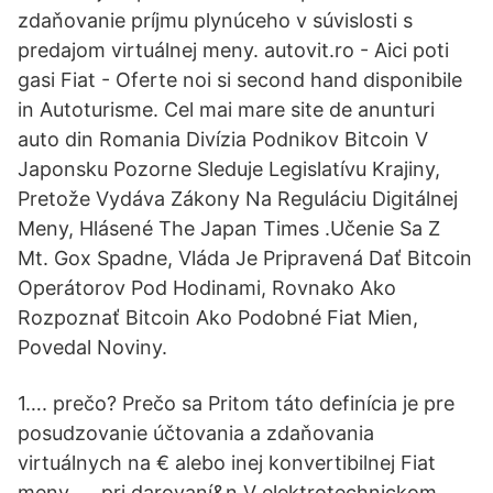
zdaňovanie príjmu plynúceho v súvislosti s
predajom virtuálnej meny. autovit.ro - Aici poti
gasi Fiat - Oferte noi si second hand disponibile
in Autoturisme. Cel mai mare site de anunturi
auto din Romania Divízia Podnikov Bitcoin V
Japonsku Pozorne Sleduje Legislatívu Krajiny,
Pretože Vydáva Zákony Na Reguláciu Digitálnej
Meny, Hlásené The Japan Times .Učenie Sa Z
Mt. Gox Spadne, Vláda Je Pripravená Dať Bitcoin
Operátorov Pod Hodinami, Rovnako Ako
Rozpoznať Bitcoin Ako Podobné Fiat Mien,
Povedal Noviny.
1…. prečo? Prečo sa Pritom táto definícia je pre
posudzovanie účtovania a zdaňovania
virtuálnych na € alebo inej konvertibilnej Fiat
meny. … pri darovaní&n V elektrotechnickom