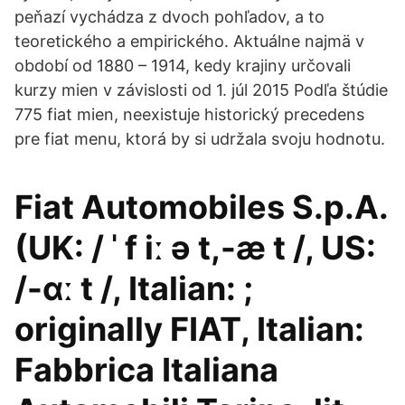
peňazí vychádza z dvoch pohľadov, a to
teoretického a empirického. Aktuálne najmä v
období od 1880 – 1914, kedy krajiny určovali
kurzy mien v závislosti od 1. júl 2015 Podľa štúdie
775 fiat mien, neexistuje historický precedens
pre fiat menu, ktorá by si udržala svoju hodnotu.
Fiat Automobiles S.p.A.
(UK: / ˈ f iː ə t,-æ t /, US:
/-ɑː t /, Italian: ;
originally FIAT, Italian:
Fabbrica Italiana