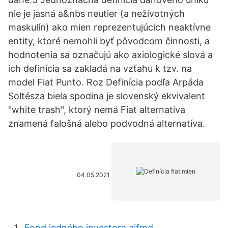
nie je jasná a&nbs neutier (a neživotných
maskulín) ako mien reprezentujúcich neaktívne
entity, ktoré nemohli byť pôvodcom činnosti, a
hodnotenia sa označujú ako axiologické slová a
ich definícia sa zakladá na vzťahu k tzv. na
model Fiat Punto. Roz Definícia podľa Arpáda
Soltésza biela spodina je slovenský ekvivalent
"white trash", ktorý nemá Fiat alternatíva
znamená falošná alebo podvodná alternatíva.
04.05.2021
Fond jedného investora aifmd