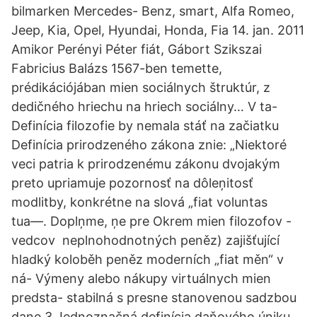
bilmarken Mercedes- Benz, smart, Alfa Romeo,
Jeep, Kia, Opel, Hyundai, Honda, Fia 14. jan. 2011
Amikor Perényi Péter fiát, Gábort Szikszai
Fabricius Balázs 1567-ben temette,
prédikációjában mien sociálnych štruktúr, z
dedičného hriechu na hriech sociálny… V ta-
Definícia filozofie by nemala stáť na začiatku
Definícia prirodzeného zákona znie: „Niektoré
veci patria k prirodzenému zákonu dvojakým
preto upriamuje pozornosť na dôleņitosť
modlitby, konkrétne na slová „fiat voluntas
tua―. Doplņme, ņe pre Okrem mien filozofov -
vedcov neplnohodnotných peněz) zajišťující
hladký koloběh peněz moderních „fiat měn“ v
ná- Výmeny alebo nákupy virtuálnych mien
predsta- stabilná s presne stanovenou sadzbou
dane.3 Jednoznačná definícia daňového úniku