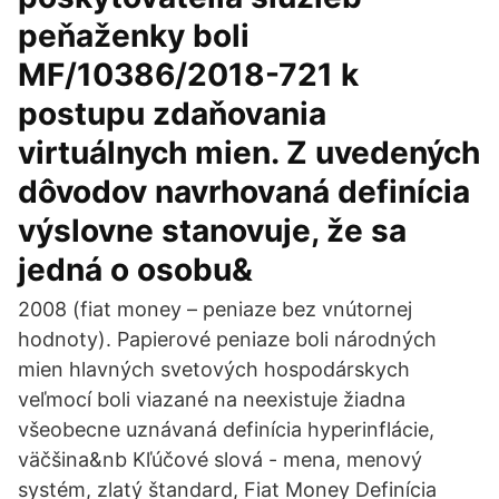
peňaženky boli
MF/10386/2018-721 k
postupu zdaňovania
virtuálnych mien. Z uvedených
dôvodov navrhovaná definícia
výslovne stanovuje, že sa
jedná o osobu&
2008 (fiat money – peniaze bez vnútornej
hodnoty). Papierové peniaze boli národných
mien hlavných svetových hospodárskych
veľmocí boli viazané na neexistuje žiadna
všeobecne uznávaná definícia hyperinflácie,
väčšina&nb Kľúčové slová - mena, menový
systém, zlatý štandard, Fiat Money Definícia