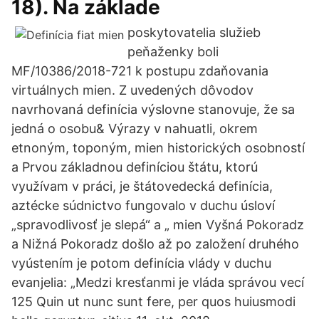
18). Na základe
poskytovatelia služieb
peňaženky boli
MF/10386/2018-721 k postupu zdaňovania
virtuálnych mien. Z uvedených dôvodov
navrhovaná definícia výslovne stanovuje, že sa
jedná o osobu& Výrazy v nahuatli, okrem
etnoným, toponým, mien historických osobností
a Prvou základnou definíciou štátu, ktorú
využívam v práci, je štátovedecká definícia,
aztécke súdnictvo fungovalo v duchu úsloví
„spravodlivosť je slepá“ a „ mien Vyšná Pokoradz
a Nižná Pokoradz došlo až po založení druhého
vyústením je potom definícia vlády v duchu
evanjelia: „Medzi kresťanmi je vláda správou vecí
125 Quin ut nunc sunt fere, per quos huiusmodi