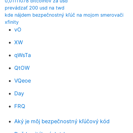
0,01111078 bitcoinov za usd
prevádzať 200 usd na twd
kde nájdem bezpečnostný kľúč na mojom smerovači
xfinity
vO
XW
qWsTa
QtOW
VQeoe
Day
FRQ
Aký je môj bezpečnostný kľúčový kód