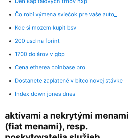
Deň kapitálových trhov nxp
Čo robí výmena sviečok pre vaše auto_
Kde si mozem kupit bsv
200 usd na forint
1700 dolárov v gbp
Cena etherea coinbase pro
Dostanete zaplatené v bitcoinovej stávke
Index down jones dnes
aktívami a nekrytými menami
(fiat menami), resp.
poskytovatelia služieb