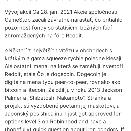
Vývoj akcií Ga 28. jan. 2021 Akcie spoločnosti
GameStop začali závratne narastať, čo pritiahlo
pozornosť fondy so státisícmi bežných ľudí
zhromaždených na fóre Reddit.
⭐Někteří z největších vítězů v obchodech s
krátkým a gama squeeze rychle poledne klesají.
Ale ostatní jména, na která se zaměřují investoři
Reddit, stále Čo je dogecoin. Dogecoin je
digitálna mena typu peer-to-peer, rovnako ako
bitcoin a litecoin. Založil ju v roku 2013 Jackson
Palmer a „Shibetoshi Nakamoto“. Stránka a
projekt sú vyzdobené poctami jej maskotovi, a
Japonský pes shiba inu. I just got approved for
options level 3 on Robinhood and have a
(hopefully) quick question about iron condors. If