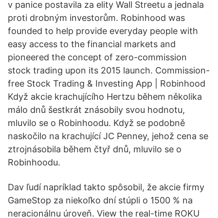
v panice postavila za elity Wall Streetu a jednala
proti drobným investorům. Robinhood was
founded to help provide everyday people with
easy access to the financial markets and
pioneered the concept of zero-commission
stock trading upon its 2015 launch. Commission-
free Stock Trading & Investing App | Robinhood
Když akcie krachujícího Hertzu během několika
málo dnů šestkrát znásobily svou hodnotu,
mluvilo se o Robinhoodu. Když se podobně
naskočilo na krachující JC Penney, jehož cena se
ztrojnásobila během čtyř dnů, mluvilo se o
Robinhoodu.
Dav ľudí napríklad takto spôsobil, že akcie firmy
GameStop za niekoľko dní stúpli o 1500 % na
neracionálnu úroveň. View the real-time ROKU