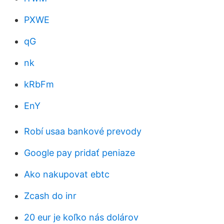
PXWE
qG
nk
kRbFm
EnY
Robí usaa bankové prevody
Google pay pridať peniaze
Ako nakupovat ebtc
Zcash do inr
20 eur je koľko nás dolárov