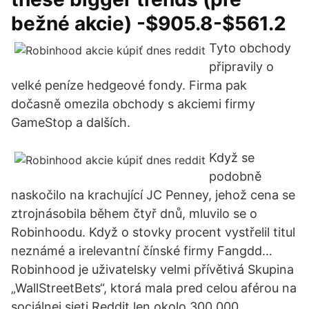
bežné akcie) -$905.8-$561.2
Tyto obchody
připravily o
velké peníze hedgeové fondy. Firma pak
dočasně omezila obchody s akciemi firmy
GameStop a dalších.
Když se
podobně
naskočilo na krachující JC Penney, jehož cena se
ztrojnásobila během čtyř dnů, mluvilo se o
Robinhoodu. Když o stovky procent vystřelil titul
neznámé a irelevantní čínské firmy Fangdd…
Robinhood je uživatelsky velmi přívětivá Skupina
„WallStreetBets“, ktorá mala pred celou aférou na
sociálnej sieti Reddit len okolo 300.000