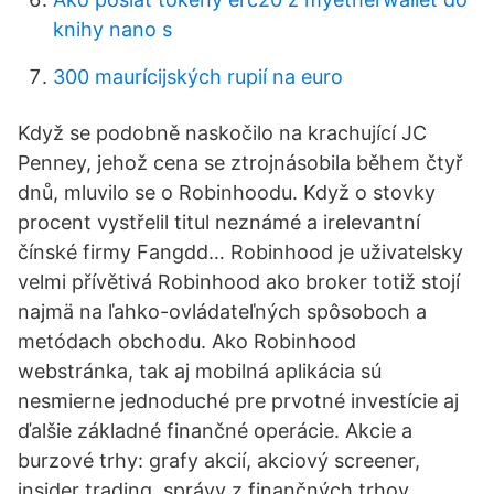
knihy nano s
300 maurícijských rupií na euro
Když se podobně naskočilo na krachující JC
Penney, jehož cena se ztrojnásobila během čtyř
dnů, mluvilo se o Robinhoodu. Když o stovky
procent vystřelil titul neznámé a irelevantní
čínské firmy Fangdd… Robinhood je uživatelsky
velmi přívětivá Robinhood ako broker totiž stojí
najmä na ľahko-ovládateľných spôsoboch a
metódach obchodu. Ako Robinhood
webstránka, tak aj mobilná aplikácia sú
nesmierne jednoduché pre prvotné investície aj
ďalšie základné finančné operácie. Akcie a
burzové trhy: grafy akcií, akciový screener,
insider trading, správy z finančných trhov,