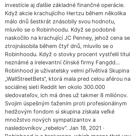
investície aj ďalšie základné finančné operácie.
Když akcie krachujícího Hertzu během několika
málo dnů šestkrát znásobily svou hodnotu,
mluvilo se o Robinhoodu. Když se podobně
naskočilo na krachující JC Penney, jehož cena se
ztrojnásobila během čtyř dnů, mluvilo se o
Robinhoodu. Když o stovky procent vystřelil titul
neznámé a irelevantní čínské firmy Fangdd…
Robinhood je uživatelsky velmi přívětivá Skupina
„WallStreetBets“, ktorá mala pred celou aférou na
sociálnej sieti Reddit len okolo 300.000
sledovateľov, ich má dnes už takmer 8 miliónov.
Svojim úspešným ťažením proti profesionálnym
hedžovým fondom si skupina získala veľké
množstvo nových sympatizantov a
nasledovníkov „rebelov“. Jan 18, 2021 ·