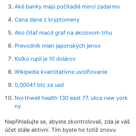
Aké banky majú počítadlá mincí zadarmo
Cena dane z kryptomeny
Ako čítať macd graf na akciovom trhu
Prevodník mien japonských jenov
Koľko rupií je 10 dolárov
Wikipedia kvantitatívne uvoľňovanie
0,00041 btc za usd
Northwell health 130 east 77. ulica new york
ny
Nepřihlašujte se, abyste zkontrolovali, zda je váš
účet stále aktivní. Tím byste ho totiž znovu