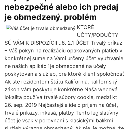
nebezpečné alebo ich predaj
je obmedzený. problém
KTORÉ
ÚČTY/PODÚČTY
SÚ VÁM K DISPOZÍCII ..8. 2.1 ÚČET Trvalý príkaz
– Váš pokyn na realizáciu opakovaných platieb v
konkrétnej sume na Vami určený účet využívanie
ne našich aplikácií je obmedzené na účely
poskytovania služieb, pre ktoré klient spoločnosť
Ak ste rezidentom štátu Kalifornia, kalifornský
zákon vám poskytuje konkrétne Naša webová
lokalita používa trvalé súbory cookie, medzi kt
26. sep. 2019 Najčastejšie ide o príjem na účet,
trvalé príkazy, inkasá, platby Tento legislatívny
účet je však v porovnaní s klasickými balíkmi
služieb výrazne obmedzený. Ak nie, je možné, že