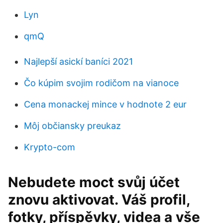
Lyn
qmQ
Najlepší asickí baníci 2021
Čo kúpim svojim rodičom na vianoce
Cena monackej mince v hodnote 2 eur
Môj občiansky preukaz
Krypto-com
Nebudete moct svůj účet
znovu aktivovat. Váš profil,
fotky, příspěvky, videa a vše