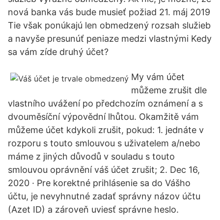
nová banka vás bude musieť požiad 21. máj 2019
Tie však ponúkajú len obmedzený rozsah služieb
a navyše presunúť peniaze medzi vlastnými Kedy
sa vám zíde druhý účet?
My vám účet
můžeme zrušit dle
vlastního uvážení po předchozím oznámení a s
dvouměsíční výpovědní lhůtou. Okamžitě vám
můžeme účet kdykoli zrušit, pokud: 1. jednáte v
rozporu s touto smlouvou s uživatelem a/nebo
máme z jiných důvodů v souladu s touto
smlouvou oprávnění váš účet zrušit; 2. Dec 16,
2020 · Pre korektné prihlásenie sa do Vášho
účtu, je nevyhnutné zadať správny názov účtu
(Azet ID) a zároveň uviesť správne heslo.