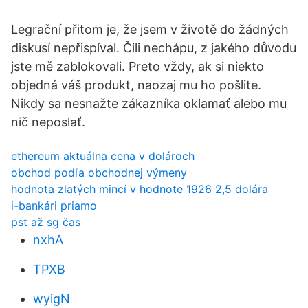
Legrační přitom je, že jsem v životě do žádných
diskusí nepřispíval. Čili nechápu, z jakého důvodu
jste mě zablokovali. Preto vždy, ak si niekto
objedná váš produkt, naozaj mu ho pošlite.
Nikdy sa nesnažte zákazníka oklamať alebo mu
nič neposlať.
ethereum aktuálna cena v dolároch
obchod podľa obchodnej výmeny
hodnota zlatých mincí v hodnote 1926 2,5 dolára
i-bankári priamo
pst až sg čas
nxhA
TPXB
wyigN