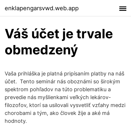
enklapengarsvwd.web.app
Váš účet je trvale
obmedzený
Vaša prihláška je platná pripísaním platby na náš
účet. ️ Tento seminár nás oboznámi so širokým
spektrom pohľadov na túto problematiku a
prevedie nás myšlienkami veľkých lekárov-
filozofov, ktorí sa usilovali vysvetliť vzťahy medzi
chorobami a tým, ako človek žije a aké má
hodnoty.