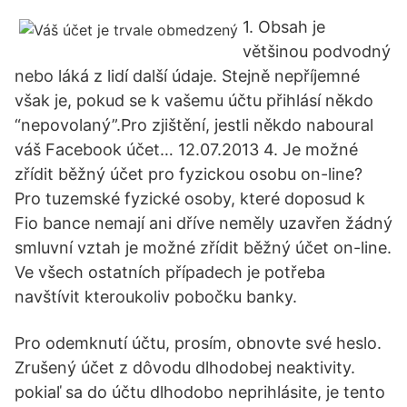
1. Obsah je
většinou podvodný
nebo láká z lidí další údaje. Stejně nepříjemné
však je, pokud se k vašemu účtu přihlásí někdo
“nepovolaný”.Pro zjištění, jestli někdo naboural
váš Facebook účet… 12.07.2013 4. Je možné
zřídit běžný účet pro fyzickou osobu on-line?
Pro tuzemské fyzické osoby, které doposud k
Fio bance nemají ani dříve neměly uzavřen žádný
smluvní vztah je možné zřídit běžný účet on-line.
Ve všech ostatních případech je potřeba
navštívit kteroukoliv pobočku banky.
Pro odemknutí účtu, prosím, obnovte své heslo.
Zrušený účet z dôvodu dlhodobej neaktivity.
pokiaľ sa do účtu dlhodobo neprihlásite, je tento