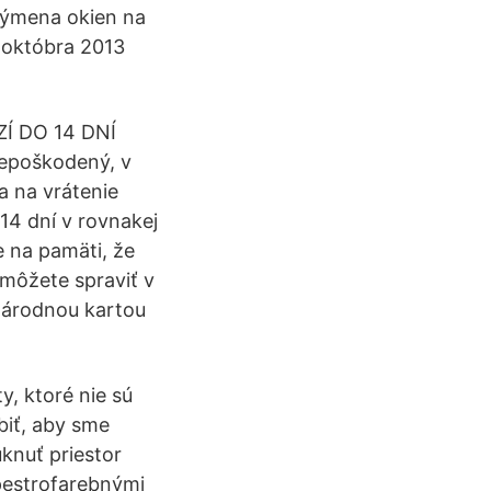
výmena okien na
a októbra 2013
Í DO 14 DNÍ
nepoškodený, v
a na vrátenie
14 dní v rovnakej
e na pamäti, že
 môžete spraviť v
národnou kartou
y, ktoré nie sú
biť, aby sme
knuť priestor
pestrofarebnými