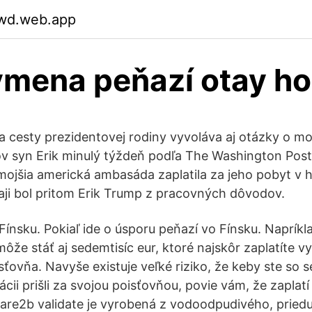
wd.web.app
mena peňazí otay ho
a cesty prezidentovej rodiny vyvoláva aj otázky o m
v syn Erik minulý týždeň podľa The Washington Post
ojšia americká ambasáda zaplatila za jeho pobyt v ho
aji bol pritom Erik Trump z pracovných dôvodov.
ínsku. Pokiaľ ide o úsporu peňazí vo Fínsku. Naprík
ôže stáť aj sedemtisíc eur, ktoré najskôr zaplatíte 
sťovňa. Navyše existuje veľké riziko, že keby ste so
cii prišli za svojou poisťovňou, povie vám, že zaplatí 
re2b validate je vyrobená z vodoodpudivého, pried