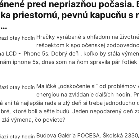
ránené pred nepriazňou počasia.
úka priestornú, pevnú kapucňu s
,…
Hračky vyrábané s ohľadom na životné 
rešpektom k spoločenskej zodpovednost
 LCD - iPhone 5s. Dobrý deň , koľko by stála výme
mám iphone 5s, dnes som na ňom spravila pár fotiek
Maličké „odskočenie si“ od problémov 
energiou na zvládanie ďalších hodín. Pri
ani tá najlepšia rada a zlý deň si treba jednoducho o
obré, ktoré boli a ešte budú. Jeden nepodarený deň 
á zlá výmena, čo poviete?
Budova Galéria FOCESA. Školská 2330/