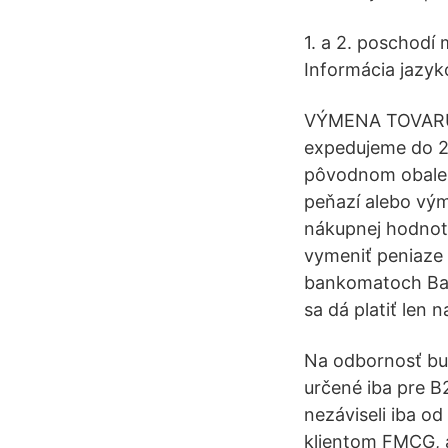
1. a 2. poschodí
Informácia jazy
VÝMENA TOVARU
expedujeme do 2
pôvodnom obale a
peňazí alebo vým
nákupnej hodnote
vymeniť peniaze 
bankomatoch Ban
sa dá platiť len 
Na odbornosť bud
určené iba pre B2
nezáviseli iba o
klientom FMCG, a