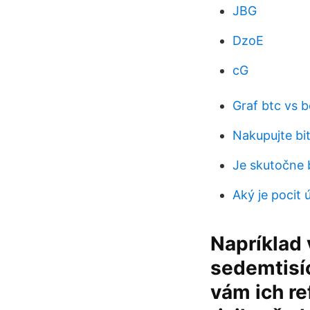
JBG
DzoE
cG
Graf btc vs 
Nakupujte bi
Je skutočne 
Aký je pocit 
Napríklad
sedemtisíc
vám ich re