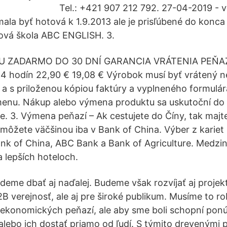
Tel.: +421 907 212 792. 27-04-2019 - 
 mala byť hotová k 1.9.2013 ale je prisľúbené do konc
ková škola ABC ENGLISH. 3.
 ZADARMO DO 30 DNÍ GARANCIA VRÁTENIA PEŇAZ
4 hodín 22,90 € 19,08 € Výrobok musí byť vrátený 
 s priloženou kópiou faktúry a vyplneného formulár
enu. Nákup alebo výmena produktu sa uskutoční do 
. 3. Výmena peňazí – Ak cestujete do Číny, tak majt
môžete väčšinou iba v Bank of China. Výber z kariet
k of China, ABC Bank a Bank of Agriculture. Medzi
na lepších hoteloch.
eme dbať aj naďalej. Budeme však rozvíjať aj projekt
B verejnosť, ale aj pre široké publikum. Musíme to ro
d ekonomických peňazí, ale aby sme boli schopní ponú
lebo ich dostať priamo od ľudí. S týmito drevenými 