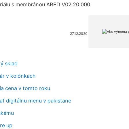
eriálu s membránou ARED V02 20 000.
27.12.2020
ý sklad
lár v kolónkach
šia cena v tomto roku
ť digitálnu menu v pakistane
skému
re up