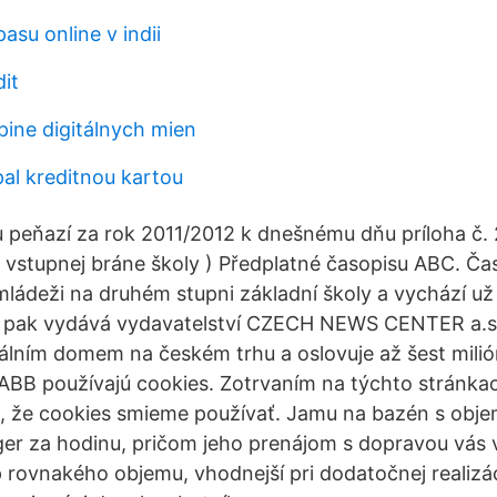
pasu online v indii
it
pine digitálnych mien
pal kreditnou kartou
 peňazí za rok 2011/2012 k dnešnému dňu príloha č. 2 
vstupnej bráne školy ) Předplatné časopisu ABC. Ča
ládeži na druhém stupni základní školy a vychází už
 pak vydává vydavatelství CZECH NEWS CENTER a.s.,
iálním domem na českém trhu a oslovuje až šest milió
BB používajú cookies. Zotrvaním na týchto stránkac
ým, že cookies smieme používať. Jamu na bazén s ob
er za hodinu, pričom jeho prenájom s dopravou vás 
 rovnakého objemu, vhodnejší pri dodatočnej realizác