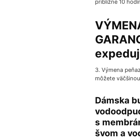
približne 10 hodí
VÝMENA
GARANC
expeduj
3. Výmena peňazí
môžete väčšinou 
Dámska bu
vodoodpud
s membrá
švom a vo