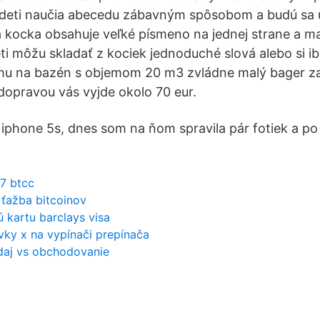
deti naučia abecedu zábavným spôsobom a budú sa u
 kocka obsahuje veľké písmeno na jednej strane a m
ti môžu skladať z kociek jednoduché slová alebo si ib
mu na bazén s objemom 20 m3 zvládne malý bager za
dopravou vás vyjde okolo 70 eur.
phone 5s, dnes som na ňom spravila pár fotiek a po
7 btcc
 ťažba bitcoinov
 kartu barclays visa
vky x na vypínači prepínača
edaj vs obchodovanie