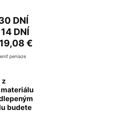
0 DNÍ
14 DNÍ
19,08 €
eniť peniaze
 z
 materiálu
odlepeným
lu budete