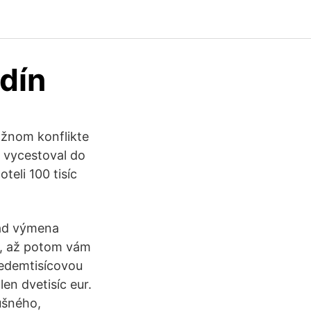
dín
ožnom konflikte
 vycestoval do
teli 100 tisíc
lad výmena
vy, až potom vám
 sedemtisícovou
len dvetisíc eur.
ušného,