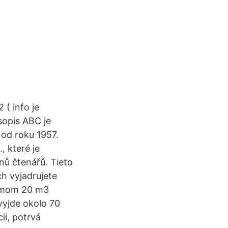
( info je
sopis ABC je
 od roku 1957.
 které je
nů čtenářů. Tieto
h vyjadrujete
jemom 20 m3
vyjde okolo 70
ii, potrvá