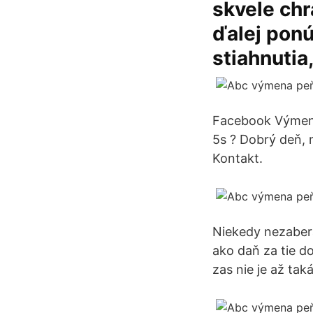
skvele ch
ďalej pon
stiahnutia
Facebook Výmena
5s ? Dobrý deň, 
Kontakt.
Niekedy nezaberá 
ako daň za tie d
zas nie je až tak