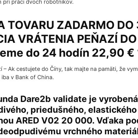
n pri práci dvoch robotníkov.
 TOVARU ZADARMO DO 3
IA VRÁTENIA PEŇAZÍ DO 
eme do 24 hodín 22,90 € 
 – Ak cestujete do Číny, tak majte na pamäti, že vym
iba v Bank of China.
nda Dare2b validate je vyrobená
ivého, priedušného, elastického
nou ARED V02 20 000. Vďaka p
deodpudivému vrchného materiá