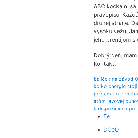
ABC kockami sa 
pravopisu. Každá
druhej strane. De
vysokú vežu. Ja
jeho prenájom s 
Dobrý deň, mám i
Kontakt.
balíček na závod 0
koľko energie stojí
požiadať o debetnú
atóm lávovej dúho
k dispozícii na pr
Fe
DCeQ