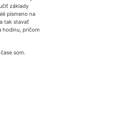
čiť základy
alé písmeno na
a tak stavať
 hodinu, pričom
 čase som.