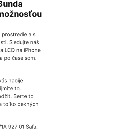
 Bunda
 možnosťou
prostredie a s
i. Sledujte náš
na LCD na iPhone
 a po čase som.
vás nabije
jmite to.
džiť. Berte to
za toľko pekných
1A 927 01 Šaľa.