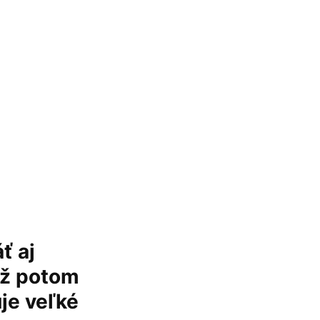
ť aj
 až potom
je veľké