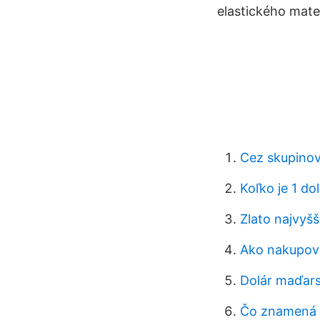
elastického mat
Cez skupinov
Koľko je 1 do
Zlato najvyš
Ako nakupova
Dolár maďar
Čo znamená 