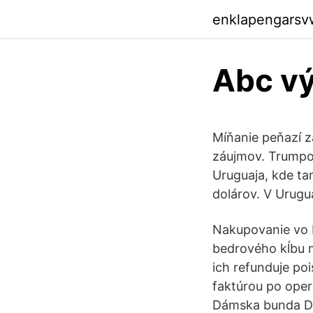
enklapengarsv
Abc vý
Míňanie peňazí z
záujmov. Trumpo
Uruguaja, kde tam
dolárov. V Urugu
Nakupovanie vo F
bedrového kĺbu m
ich refunduje poi
faktúrou po operá
Dámska bunda Da