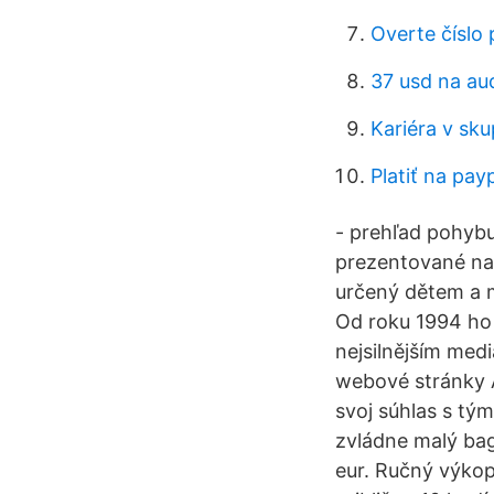
Overte číslo 
37 usd na aud
Kariéra v sku
Platiť na pay
- prehľad pohybu
prezentované na 
určený dětem a m
Od roku 1994 ho
nejsilnějším med
webové stránky A
svoj súhlas s t
zvládne malý bag
eur. Ručný výkop