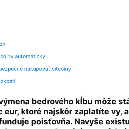
bch
tcoiny automaticky
bezpečné nakupovať bitcoiny
úzkosti
 výmena bedrového kĺbu môže stá
 eur, ktoré najskôr zaplatíte vy,
funduje poisťovňa. Navyše existu