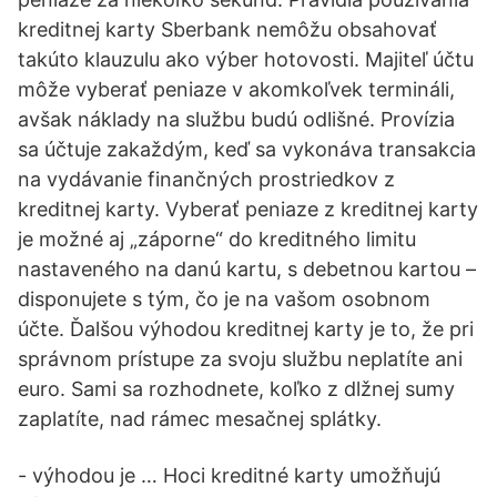
kreditnej karty Sberbank nemôžu obsahovať
takúto klauzulu ako výber hotovosti. Majiteľ účtu
môže vyberať peniaze v akomkoľvek termináli,
avšak náklady na službu budú odlišné. Provízia
sa účtuje zakaždým, keď sa vykonáva transakcia
na vydávanie finančných prostriedkov z
kreditnej karty. Vyberať peniaze z kreditnej karty
je možné aj „záporne“ do kreditného limitu
nastaveného na danú kartu, s debetnou kartou –
disponujete s tým, čo je na vašom osobnom
účte. Ďalšou výhodou kreditnej karty je to, že pri
správnom prístupe za svoju službu neplatíte ani
euro. Sami sa rozhodnete, koľko z dlžnej sumy
zaplatíte, nad rámec mesačnej splátky.
- výhodou je … Hoci kreditné karty umožňujú