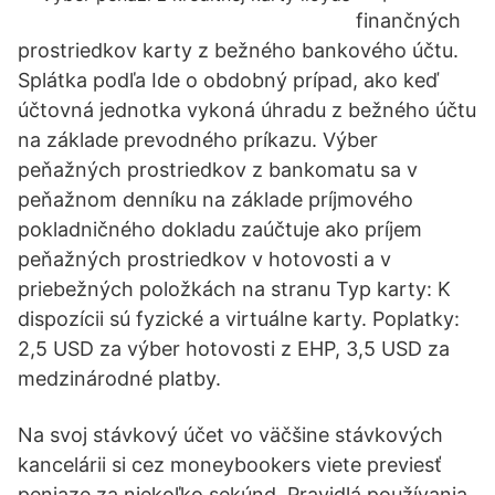
finančných
prostriedkov karty z bežného bankového účtu.
Splátka podľa Ide o obdobný prípad, ako keď
účtovná jednotka vykoná úhradu z bežného účtu
na základe prevodného príkazu. Výber
peňažných prostriedkov z bankomatu sa v
peňažnom denníku na základe príjmového
pokladničného dokladu zaúčtuje ako príjem
peňažných prostriedkov v hotovosti a v
priebežných položkách na stranu Typ karty: K
dispozícii sú fyzické a virtuálne karty. Poplatky:
2,5 USD za výber hotovosti z EHP, 3,5 USD za
medzinárodné platby.
Na svoj stávkový účet vo väčšine stávkových
kancelárii si cez moneybookers viete previesť
peniaze za niekoľko sekúnd. Pravidlá používania