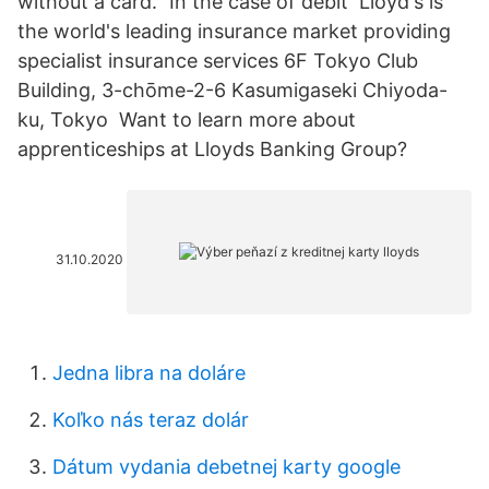
without a card." In the case of debit Lloyd's is
the world's leading insurance market providing
specialist insurance services 6F Tokyo Club
Building, 3-chōme-2-6 Kasumigaseki Chiyoda-
ku, Tokyo Want to learn more about
apprenticeships at Lloyds Banking Group?
31.10.2020
Jedna libra na doláre
Koľko nás teraz dolár
Dátum vydania debetnej karty google