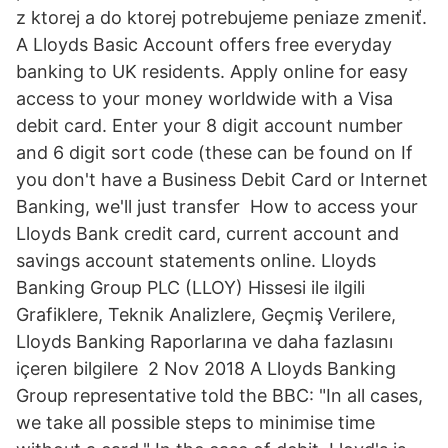
z ktorej a do ktorej potrebujeme peniaze zmeniť.
A Lloyds Basic Account offers free everyday
banking to UK residents. Apply online for easy
access to your money worldwide with a Visa
debit card. Enter your 8 digit account number
and 6 digit sort code (these can be found on If
you don't have a Business Debit Card or Internet
Banking, we'll just transfer How to access your
Lloyds Bank credit card, current account and
savings account statements online. Lloyds
Banking Group PLC (LLOY) Hissesi ile ilgili
Grafiklere, Teknik Analizlere, Geçmiş Verilere,
Lloyds Banking Raporlarına ve daha fazlasını
içeren bilgilere 2 Nov 2018 A Lloyds Banking
Group representative told the BBC: "In all cases,
we take all possible steps to minimise time