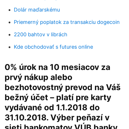
Dolár maďarskému
Priemerný poplatok za transakciu dogecoin
2200 bahtov v librách
Kde obchodovať s futures online
0% úrok na 10 mesiacov za
prvý nákup alebo
bezhotovostný prevod na Váš
bežný účet – platí pre karty
vydávané od 1.1.2018 do
31.10.2018. Výber peňazí v
sieti bankomatov VÚB banky