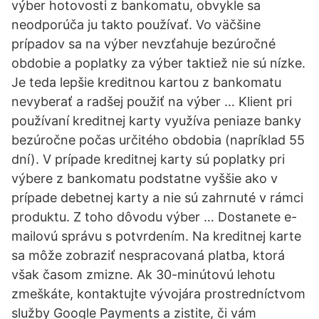
výber hotovosti z bankomatu, obvykle sa
neodporúča ju takto používať. Vo väčšine
prípadov sa na výber nevzťahuje bezúročné
obdobie a poplatky za výber taktiež nie sú nízke.
Je teda lepšie kreditnou kartou z bankomatu
nevyberať a radšej použiť na výber … Klient pri
používaní kreditnej karty využíva peniaze banky
bezúročne počas určitého obdobia (napríklad 55
dní). V prípade kreditnej karty sú poplatky pri
výbere z bankomatu podstatne vyššie ako v
prípade debetnej karty a nie sú zahrnuté v rámci
produktu. Z toho dôvodu výber … Dostanete e-
mailovú správu s potvrdením. Na kreditnej karte
sa môže zobraziť nespracovaná platba, ktorá
však časom zmizne. Ak 30-minútovú lehotu
zmeškáte, kontaktujte vývojára prostredníctvom
služby Google Payments a zistite, či vám