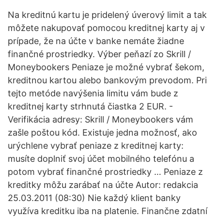
Na kreditnú kartu je pridelený úverový limit a tak
môžete nakupovať pomocou kreditnej karty aj v
prípade, že na účte v banke nemáte žiadne
finančné prostriedky. Výber peňazí zo Skrill /
Moneybookers Peniaze je možné vybrať šekom,
kreditnou kartou alebo bankovým prevodom. Pri
tejto metóde navýšenia limitu vám bude z
kreditnej karty strhnutá čiastka 2 EUR. -
Verifikácia adresy: Skrill / Moneybookers vám
zašle poštou kód. Existuje jedna možnosť, ako
urýchlene vybrať peniaze z kreditnej karty:
musíte doplniť svoj účet mobilného telefónu a
potom vybrať finančné prostriedky … Peniaze z
kreditky môžu zarábať na účte Autor: redakcia
25.03.2011 (08:30) Nie každý klient banky
využíva kreditku iba na platenie. Finančne zdatní