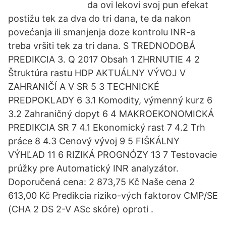
da ovi lekovi svoj pun efekat
postižu tek za dva do tri dana, te da nakon
povećanja ili smanjenja doze kontrolu INR-a
treba vršiti tek za tri dana. S TREDNODOBÁ
PREDIKCIA 3. Q 2017 Obsah 1 ZHRNUTIE 4 2
Štruktúra rastu HDP AKTUÁLNY VÝVOJ V
ZAHRANIČÍ A V SR 5 3 TECHNICKÉ
PREDPOKLADY 6 3.1 Komodity, výmenný kurz 6
3.2 Zahraničný dopyt 6 4 MAKROEKONOMICKÁ
PREDIKCIA SR 7 4.1 Ekonomický rast 7 4.2 Trh
práce 8 4.3 Cenový vývoj 9 5 FIŠKÁLNY
VÝHĽAD 11 6 RIZIKÁ PROGNÓZY 13 7 Testovacie
prúžky pre Automatický INR analyzátor.
Doporučená cena: 2 873,75 Kč Naše cena 2
613,00 Kč Predikcia riziko-vých faktorov CMP/SE
(CHA 2 DS 2-V ASc skóre) oproti .