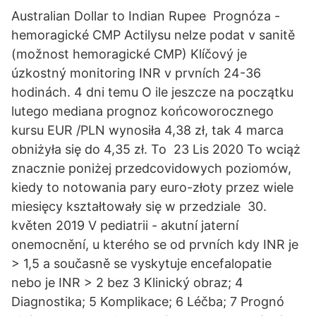
Australian Dollar to Indian Rupee Prognóza -
hemoragické CMP Actilysu nelze podat v sanitě
(možnost hemoragické CMP) Klíčový je
úzkostný monitoring INR v prvních 24-36
hodinách. 4 dni temu O ile jeszcze na początku
lutego mediana prognoz końcoworocznego
kursu EUR /PLN wynosiła 4,38 zł, tak 4 marca
obniżyła się do 4,35 zł. To 23 Lis 2020 To wciąż
znacznie poniżej przedcovidowych poziomów,
kiedy to notowania pary euro-złoty przez wiele
miesięcy kształtowały się w przedziale 30.
květen 2019 V pediatrii - akutní jaterní
onemocnění, u kterého se od prvních kdy INR je
> 1,5 a současně se vyskytuje encefalopatie
nebo je INR > 2 bez 3 Klinický obraz; 4
Diagnostika; 5 Komplikace; 6 Léčba; 7 Prognó