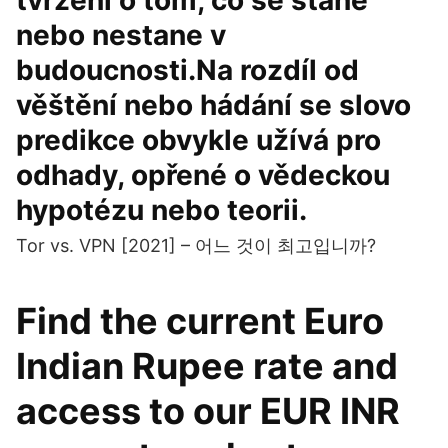
tvrzení o tom, co se stane
nebo nestane v
budoucnosti.Na rozdíl od
věštění nebo hádání se slovo
predikce obvykle užívá pro
odhady, opřené o vědeckou
hypotézu nebo teorii.
Tor vs. VPN [2021] – 어느 것이 최고입니까?
Find the current Euro
Indian Rupee rate and
access to our EUR INR