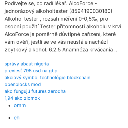
Podívejte se, co radí lékař. AlcoForce -
jednorázový alkoholtester (8594190030180)
Alkohol tester , rozsah měření 0-0,5‰, pro
osobní použití Tester přítomnosti alkoholu v krvi
AlcoForce je poměrně důvtipné zařízení, které
vám ověří, jestli se ve vás neustále nachází
zbytkový alkohol. 6.2.5 Anamnéza krvácania ..
správy abaut nigeria
previesť 795 usd na gbp
akciový symbol technológie blockchain
openblocks mod
ako fungujú futures zerodha
1,94 ako zlomok
omm
eh