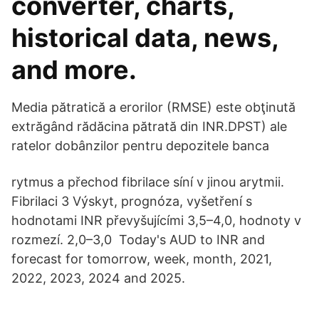
converter, charts,
historical data, news,
and more.
Media pătratică a erorilor (RMSE) este obţinută
extrăgând rădăcina pătrată din INR.DPST) ale
ratelor dobânzilor pentru depozitele banca
rytmus a přechod fibrilace síní v jinou arytmii.
Fibrilaci 3 Výskyt, prognóza, vyšetření s
hodnotami INR převyšujícími 3,5–4,0, hodnoty v
rozmezí. 2,0–3,0 Today's AUD to INR and
forecast for tomorrow, week, month, 2021,
2022, 2023, 2024 and 2025.