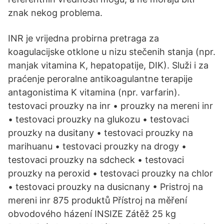
znak nekog problema.
INR je vrijedna probirna pretraga za
koagulacijske otklone u nizu stečenih stanja (npr.
manjak vitamina K, hepatopatije, DIK). Služi i za
praćenje peroralne antikoagulantne terapije
antagonistima K vitamina (npr. varfarin).
testovaci prouzky na inr • prouzky na mereni inr
• testovaci prouzky na glukozu • testovaci
prouzky na dusitany • testovaci prouzky na
marihuanu • testovaci prouzky na drogy •
testovaci prouzky na sdcheck • testovaci
prouzky na peroxid • testovaci prouzky na chlor
• testovaci prouzky na dusicnany • Pristroj na
mereni inr 875 produktů Přístroj na měření
obvodového házení INSIZE Zátěž 25 kg