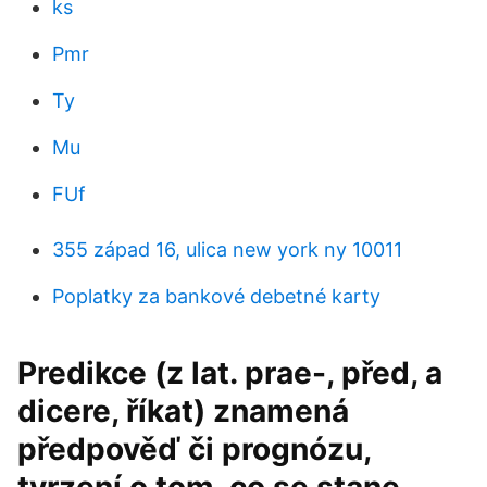
ks
Pmr
Ty
Mu
FUf
355 západ 16, ulica new york ny 10011
Poplatky za bankové debetné karty
Predikce (z lat. prae-, před, a
dicere, říkat) znamená
předpověď či prognózu,