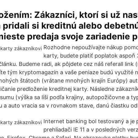
ožením: Zákazníci, ktorí si už nas
a pridali si kreditnú alebo debetnú
ieste predaja svoje zariadenie 
Rozhodne nepoužívajte nákup pomo
karty, budete platiť poplatok aspo
lánku. Budeme radi, ak pôjdete cez náš referall link 
te tým kryptomagazin a vaše peniaze budú využité n
nohých štátoch (vrátane mnohých krajín Európy) aut
ičanie predloženie kreditnej karty. Následne zákazní
umu (výška sa líši podľa krajiny, autopožičovne a typ
u a auto vracia sa v rovnakom stave, danú čiastku od
Internet banking bol testovaný a je 
prehliadači IE 11 a v posledných ver
e, Firefox, Chrome a Safari. Na obrazovke platby bu