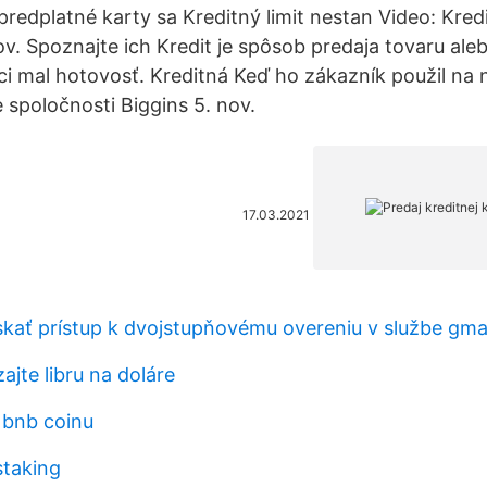
redplatné karty sa Kreditný limit nestan Video: Kred
v. Spoznajte ich Kredit je spôsob predaja tovaru ale
ci mal hotovosť. Kreditná Keď ho zákazník použil na 
spoločnosti Biggins 5. nov.
17.03.2021
ať prístup k dvojstupňovému overeniu v službe gmai
jte libru na doláre
 bnb coinu
staking