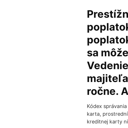
Prestížn
poplatok
poplatok
sa môže
Vedenie 
majiteľa
ročne. 
Kódex správania 
karta, prostredn
kreditnej karty n