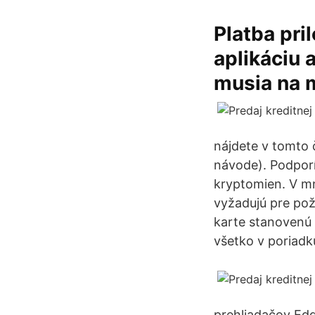
Platba pril
aplikáciu 
musia na m
nájdete v tomto č
návode). Podporí
kryptomien. V m
vyžadujú pre pož
karte stanovenú s
všetko v poriadk
prehliadačov Edg