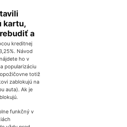
tavili
 kartu,
prebudiť a
cou kreditnej
ň 3,25%. Návod
(nájdete ho v
a popularizáciu
opožičovne totiž
kovi zablokujú na
u auta). Ak je
blokujú.
plne funkčný v
ziách
de vždy pred