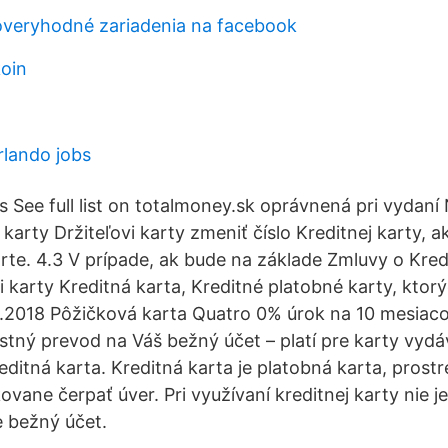
ôveryhodné zariadenia na facebook
koin
lando jobs
 See full list on totalmoney.sk oprávnená pri vydaní
arty Držiteľovi karty zmeniť číslo Kreditnej karty, a
arte. 4.3 V prípade, ak bude na základe Zmluvy o Kred
 karty Kreditná karta, Kreditné platobné karty, ktorý
.2018 Pôžičková karta Quatro 0% úrok na 10 mesiac
tný prevod na Váš bežný účet – platí pre karty vydá
editná karta. Kreditná karta je platobná karta, prost
vane čerpať úver. Pri využívaní kreditnej karty nie 
e bežný účet.