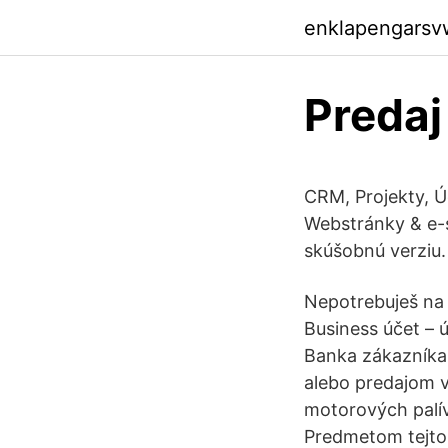
enklapengarsv
Predaj
CRM, Projekty, Ú
Webstránky & e-s
skúšobnú verziu.
Nepotrebuješ na 
Business účet – 
Banka zákazníka 
alebo predajom v
motorových palív
Predmetom tejto 