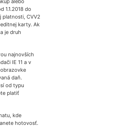
ákup alebo
d 1.1.2018 do
ej platnosti, CVV2
editnej karty. Ak
a je druh
rou najnovších
dači IE 11 a v
a obrazovke
vaná daň.
sí od typu
e platiť
matu, kde
tanete hotovosť.