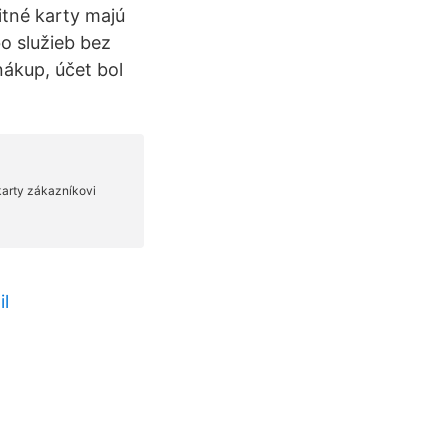
itné karty majú
bo služieb bez
nákup, účet bol
l