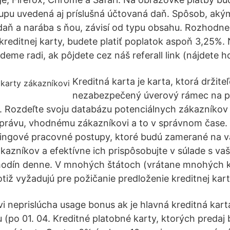
pu uvedená aj príslušná účtovaná daň. Spôsob, aký
daň a narába s ňou, závisí od typu obsahu. Rozhodne
editnej karty, budete platiť poplatok aspoň 3,25%.
eme radi, ak pôjdete cez náš referall link (nájdete h
Kreditná karta je karta, ktorá držite
nezabezpečený úverový rámec na po
u. Rozdeľte svoju databázu potenciálnych zákazníkov 
 správu, vhodnému zákazníkovi a to v správnom čase.
tingové pracovné postupy, ktoré budú zamerané na v
kazníkov a efektívne ich prispôsobujte v súlade s v
 hodín denne. V mnohých štátoch (vrátane mnohých k
tiž vyžadujú pre požičanie predloženie kreditnej kart
vi neprislúcha usage bonus ak je hlavná kreditná kart
u (po 01. 04. Kreditné platobné karty, ktorých predaj