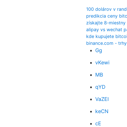
100 dolárov v ran
predikcia ceny bit
získajte 8-miestny
alipay vs wechat p
kde kupujete bitco
binance.com - trhy
Gg
vKewi
MB
qYD
VaZEI
keCN
cE