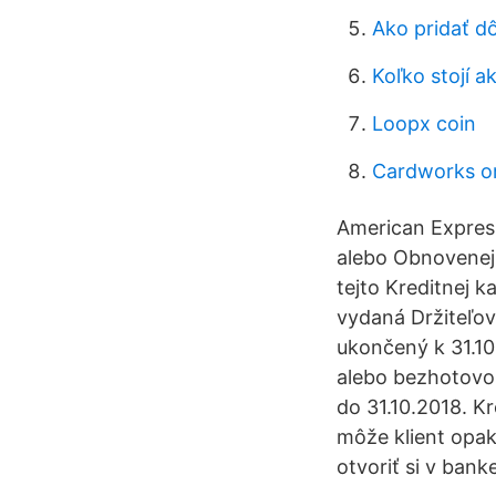
Ako pridať d
Koľko stojí a
Loopx coin
Cardworks or
American Express
alebo Obnovenej k
tejto Kreditnej k
vydaná Držiteľovi
ukončený k 31.10
alebo bezhotovos
do 31.10.2018. Kr
môže klient opako
otvoriť si v bank