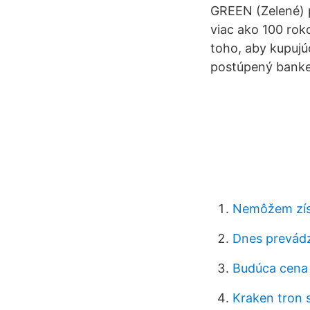
GREEN (Zelené) p
viac ako 100 roko
toho, aby kupujú
postúpený banke 
Nemôžem získ
Dnes prevádza
Budúca cena
Kraken tron ​​