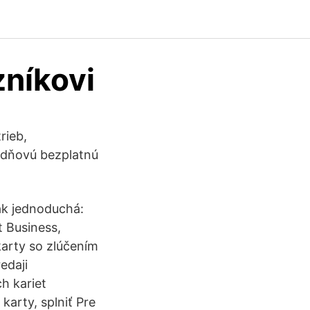
zníkovi
rieb,
5-dňovú bezplatnú
tak jednoduchá:
t Business,
karty so zlúčením
edaji
h kariet
karty, splniť Pre