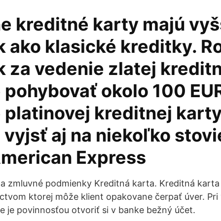
e kreditné karty majú vyš
 ako klasické kreditky. R
 za vedenie zlatej kreditn
 pohybovať okolo 100 EUR
platinovej kreditnej kart
 vyjsť aj na niekoľko stov
American Express
a zmluvné podmienky Kreditná karta. Kreditná karta 
íctvom ktorej môže klient opakovane čerpať úver. Pri
ie je povinnosťou otvoriť si v banke bežný účet.