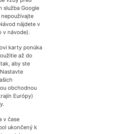
m služba Google
 nepoužívajte
 Návod nájdete v
o v návode).
ľovi karty ponúka
užitie až do
tak, aby ste
 Nastavte
ašich
ašou obchodnou
rajín Európy)
y.
a v čase
 bol ukončený k