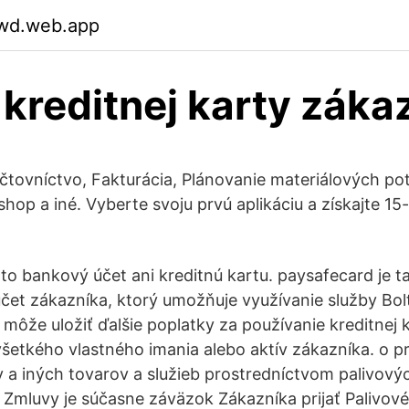
wd.web.app
 kreditnej karty záka
čtovníctvo, Fakturácia, Plánovanie materiálových pot
hop a iné. Vyberte svoju prvú aplikáciu a získajte 1
to bankový účet ani kreditnú kartu. paysafecard je 
účet zákazníka, ktorý umožňuje využívanie služby Bol
môže uložiť ďalšie poplatky za používanie kreditnej 
šetkého vlastného imania alebo aktív zákazníka. o pr
 a iných tovarov a služieb prostredníctvom palivovýc
Zmluvy je súčasne záväzok Zákazníka prijať Palivové 