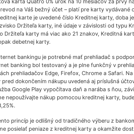
ková karta Quatro 0% úrok na 10 mesiacov za prvý n
evod na Váš bežný účet – platí pre karty vydávané o
editnej karte je uvedené číslo Kreditnej karty, doba j
visko Držiteľa karty, iné údaje v závislosti od typu Kr
o Držiteľa karty má viac ako 21 znakov, Kreditná kart
opak debetnej karty.
nternet bankingu je potrebné mať prehliadač s podpo
net banking bol testovaný a je plne funkčný v prehlia
ách prehliadačov Edge, Firefox, Chrome a Safari. N
y pred dokončením nákupu uvedená aj príslušná účto
žba Google Play vypočítava daň a narába s ňou, závi
 nepoužívajte nákup pomocou kreditnej karty, budet
3,25%.
ento princíp je odlišný od tradičného výberu z banko
e posielať peniaze z kreditnej karty a okamžite dos