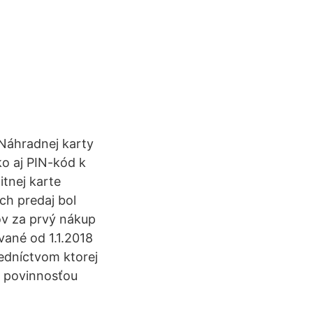
 Náhradnej karty
ko aj PIN-kód k
itnej karte
ch predaj bol
ov za prvý nákup
vané od 1.1.2018
redníctvom ktorej
je povinnosťou