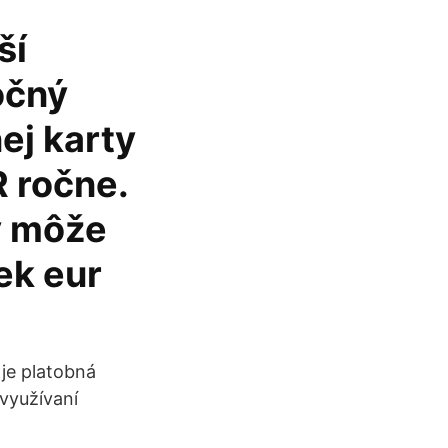
ší
očný
ej karty
 ročne.
y môže
iek eur
je platobná
 využívaní