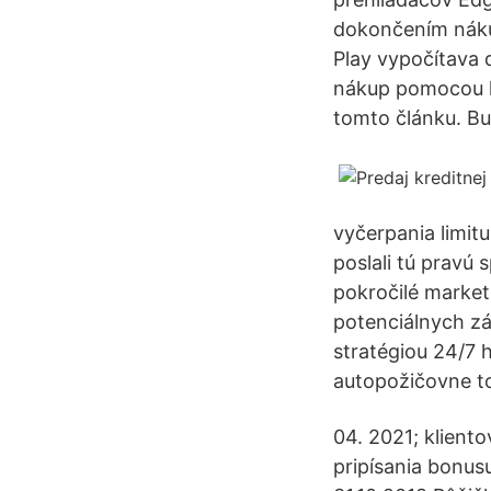
dokončením náku
Play vypočítava 
nákup pomocou kr
tomto článku. Bud
vyčerpania limit
poslali tú pravú
pokročilé marke
potenciálnych zá
stratégiou 24/7
autopožičovne to
04. 2021; kliento
pripísania bonus