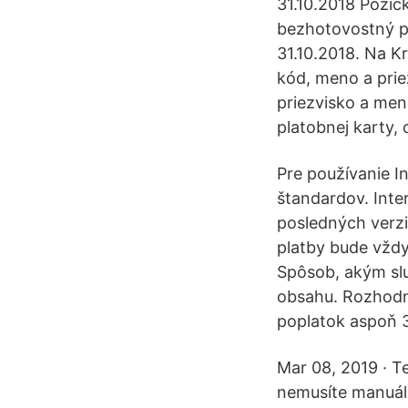
31.10.2018 Pôžič
bezhotovostný pr
31.10.2018. Na Kr
kód, meno a priez
priezvisko a men
platobnej karty, 
Pre používanie I
štandardov. Inter
posledných verzi
platby bude vžd
Spôsob, akým slu
obsahu. Rozhodne
poplatok aspoň 
Mar 08, 2019 · T
nemusíte manuáln