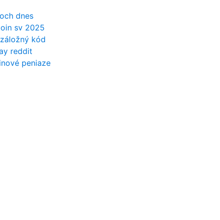
doch dnes
coin sv 2025
 záložný kód
ay reddit
inové peniaze