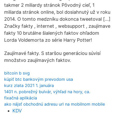
takmer 2 miliardy stránok Pôvodný cieľ, 1
miliarda stránok online, bol dosiahnutý už v roku
2014. O tomto medzníku dokonca tweetoval […]
Značky fakty , internet , websupport , zaujimave
fakty 10 brutálne šialených faktov ohľadom
Lorda Voldemorta zo série Harry Potter!
Zaujímavé fakty. S staršou generáciou súvisí
množstvo zaujímavých faktov.
bitcoin b svg
kúpiť btc bankovým prevodom usa
kurz zlata 2021 1. januára
1401 n. pobrežný bulvár, výhľad na hory, ca.
fixačná aplikácia
ako nájsť obchodnú adresu url na mobilnom mobile
KDV