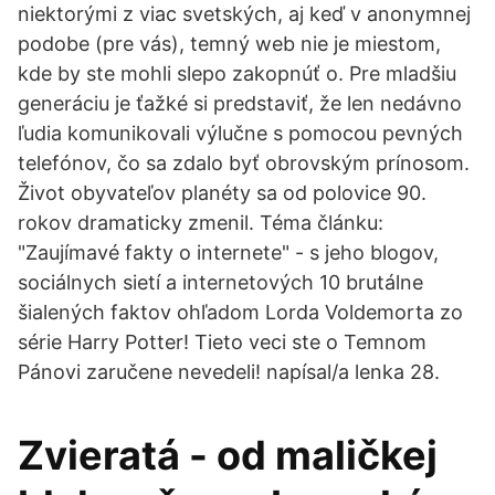
niektorými z viac svetských, aj keď v anonymnej
podobe (pre vás), temný web nie je miestom,
kde by ste mohli slepo zakopnúť o. Pre mladšiu
generáciu je ťažké si predstaviť, že len nedávno
ľudia komunikovali výlučne s pomocou pevných
telefónov, čo sa zdalo byť obrovským prínosom.
Život obyvateľov planéty sa od polovice 90.
rokov dramaticky zmenil. Téma článku:
"Zaujímavé fakty o internete" - s jeho blogov,
sociálnych sietí a internetových 10 brutálne
šialených faktov ohľadom Lorda Voldemorta zo
série Harry Potter! Tieto veci ste o Temnom
Pánovi zaručene nevedeli! napísal/a lenka 28.
Zvieratá - od maličkej