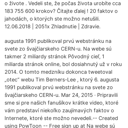
o živote . Vedeli ste, že počas života urobíte cca
183 755 600 krokov? Čitajte ďalej ! 20 faktov o
jahodách, o ktorých ste možno netušili.
12.06.2018 | 2051x Zhladnutie | Zdravie.
augusta 1991 publikoval prvú webstránku na
svete zo švajčiarskeho CERN-u. Na webe sú
takmer 2 miliardy stránok Pôvodný cieľ, 1
miliarda stránok online, bol dosiahnutý už v roku
2014. O tomto medzníku dokonca tweetoval
„otec“ webu Tim Berners-Lee , ktorý 6. augusta
1991 publikoval prvú webstránku na svete zo
švajčiarskeho CERN-u. Mar 24, 2015 · Pripravili
sme si pre našich fanušíkov krátke video, ktoré
vám predstaví niekoľko zaujímavých faktov o
Internete, ktoré ste možno nevedeli.-- Created
using PowToon -- Free sign up at Na webe sú