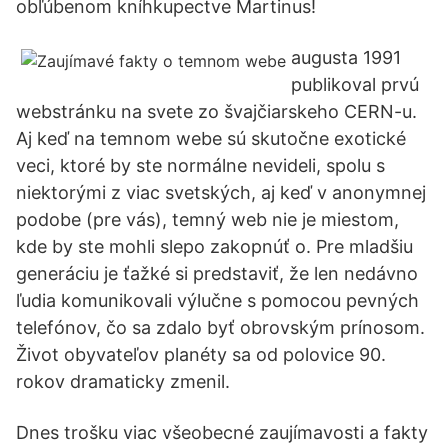
obľúbenom kníhkupectve Martinus!
augusta 1991
publikoval prvú
webstránku na svete zo švajčiarskeho CERN-u.
Aj keď na temnom webe sú skutočne exotické
veci, ktoré by ste normálne nevideli, spolu s
niektorými z viac svetských, aj keď v anonymnej
podobe (pre vás), temný web nie je miestom,
kde by ste mohli slepo zakopnúť o. Pre mladšiu
generáciu je ťažké si predstaviť, že len nedávno
ľudia komunikovali výlučne s pomocou pevných
telefónov, čo sa zdalo byť obrovským prínosom.
Život obyvateľov planéty sa od polovice 90.
rokov dramaticky zmenil.
Dnes trošku viac všeobecné zaujímavosti a fakty