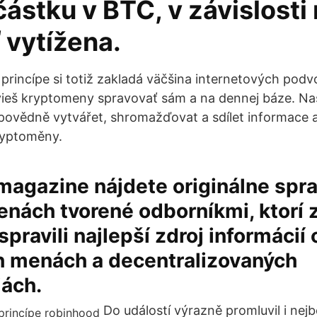
částku v BTC, v závislosti
ť vytížena.
princípe si totiž zakladá väčšina internetových podv
 vieš kryptomeny spravovať sám a na dennej báze. Na
povědně vytvářet, shromažďovat a sdílet informace a
ryptoměny.
magazine nájdete originálne spr
nách tvorené odborníkmi, ktorí z
pravili najlepší zdroj informácií 
ch menách a decentralizovaných
iách.
Do událostí výrazně promluvil i nej