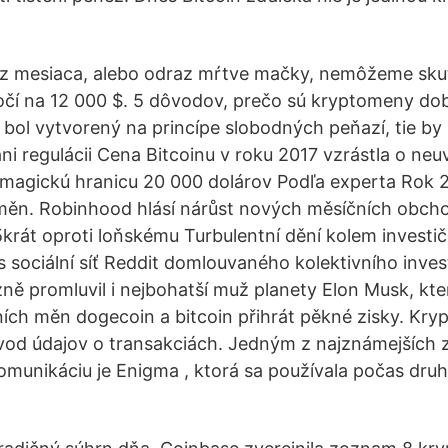
raz mesiaca, alebo odraz mŕtve mačky, nemôžeme sk
očí na 12 000 $. 5 dôvodov, prečo sú kryptomeny dobr
n bol vytvorený na princípe slobodných peňazí, tie by
ani regulácii Cena Bitcoinu v roku 2017 vzrástla o ne
 magickú hranicu 20 000 dolárov Podľa experta Rok 
n. Robinhood hlásí nárůst nových měsíčních obcho
rát oproti loňskému Turbulentní dění kolem investič
 sociální síť Reddit domlouvaného kolektivního inves
zně promluvil i nejbohatší muž planety Elon Musk, kt
lních měn dogecoin a bitcoin přihrát pěkné zisky. Kr
vod údajov o transakciách. Jedným z najznámejších z
omunikáciu je Enigma , ktorá sa používala počas druh