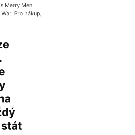
His Merry Men
d War. Pro nákup,
ze
.
te
ky
na
ždý
stát