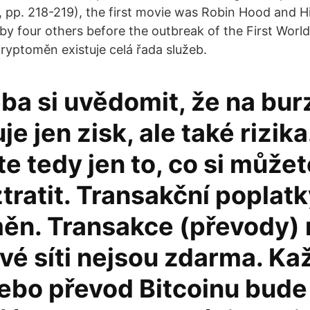
 pp. 218-219), the first movie was Robin Hood and 
 by four others before the outbreak of the First Worl
ryptoměn existuje celá řada služeb.
ba si uvědomit, že na bur
je jen zisk, ale také rizika
te tedy jen to, co si může
ztratit. Transakční poplat
ěn. Transakce (převody) 
vé síti nejsou zdarma. Ka
ebo převod Bitcoinu bude 