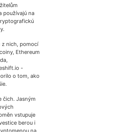
žitelům
a používajú na
kryptografickú
y.
 z nich, pomocí
tcoiny, Ethereum
ada,
hift.io -
orilo o tom, ako
ie.
e čich. Jasným
kových
toměn vstupuje
vestice berou i
 kryptomenou na