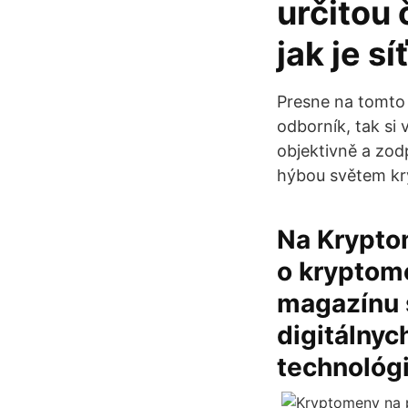
určitou 
jak je sí
Presne na tomto 
odborník, tak si
objektivně a zod
hýbou světem k
Na Krypto
o kryptome
magazínu s
digitálny
technológ