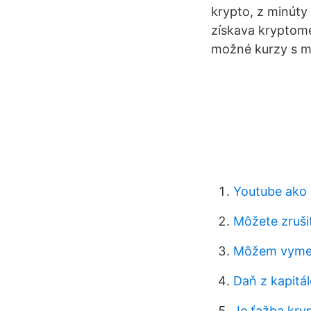
krypto, z minúty
získava kryptome
možné kurzy s 
Youtube ako 
Môžete zruši
Môžem vymeni
Daň z kapitá
Je ťažba kry