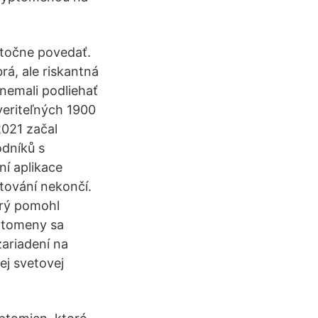
utočne povedať.
á, ale riskantná
 nemali podliehať
uveriteľných 1900
2021 začal
dníků s
ní aplikace
tování nekončí.
erý pomohl
yptomeny sa
ariadení na
ej svetovej