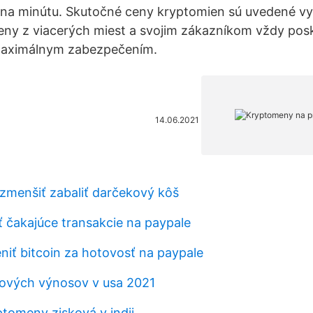
 na minútu. Skutočné ceny kryptomien sú uvedené vy
ny z viacerých miest a svojim zákazníkom vždy posk
maximálnym zabezpečením.
14.06.2021
zmenšiť zabaliť darčekový kôš
ť čakajúce transakcie na paypale
ť bitcoin za hotovosť na paypale
lových výnosov v usa 2021
ptomeny zisková v indii