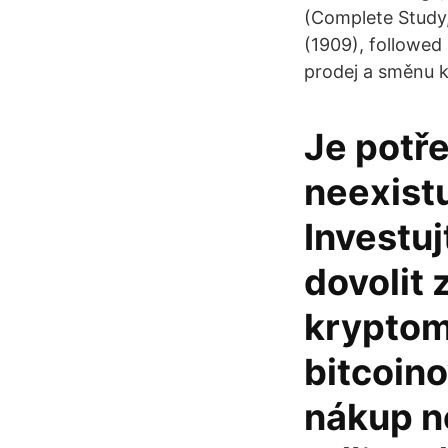
(Complete Study,
(1909), followed
prodej a směnu k
Je potře
neexistu
Investuj
dovolit 
kryptom
bitcoino
nákup n