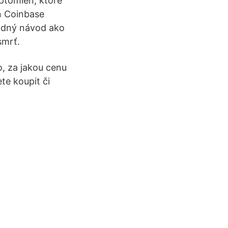
ptomien, ktoré
ň Coinbase
adný návod ako
smrť.
o, za jakou cenu
te koupit či