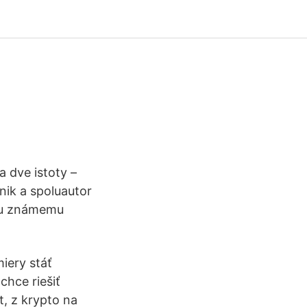
 dve istoty –
tnik a spoluautor
emu známemu
miery stáť
chce riešiť
t, z krypto na