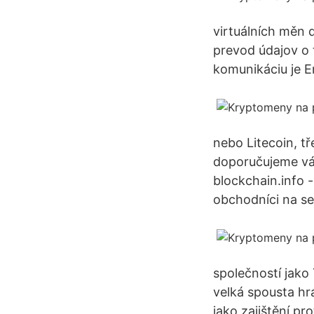
virtuálních měn 
prevod údajov o 
komunikáciu je E
nebo Litecoin, t
doporučujeme vám
blockchain.info 
obchodníci na se
společností jako
velká spousta hrá
jako zajištění pr