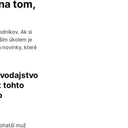
 na tom,
odníkov. Ak si
ším úkolem je
 novinky, které
avodajstvo
 tohto
o
bohatší muž