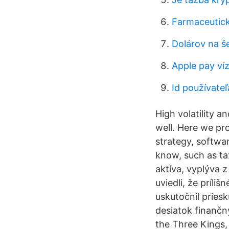
Farmaceutick
Dolárov na š
Apple pay víz
Id používateľ
High volatility a
well. Here we pr
strategy, softwar
know, such as ta
aktíva, vyplýva 
uviedli, že príli
uskutočnil pries
desiatok finanč
the Three Kings,