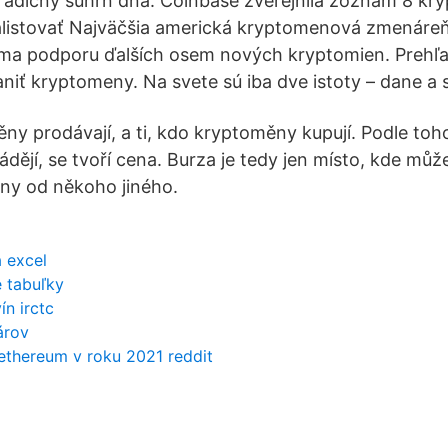
adičný súhrn dňa. Coinbase zverejnila zoznam 8 kry
listovať Najväčšia americká kryptomenová zmenáre
úma podporu ďalších osem nových kryptomien. Prehľ
niť kryptomeny. Na svete sú iba dve istoty – dane a 
ěny prodávají, a ti, kdo kryptoměny kupují. Podle toh
ějí, se tvoří cena. Burza je tedy jen místo, kde může
ny od někoho jiného.
 excel
 tabuľky
ín irctc
árov
ethereum v roku 2021 reddit