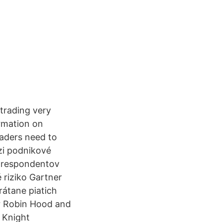
 trading very
ormation on
raders need to
dzi podnikové
y respondentov
é riziko Gartner
rátane piatich
r Robin Hood and
 Knight