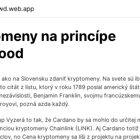
wd.web.app
meny na princípe
hood
ako na Slovensku zdaniť kryptomeny. Na svete sú iba
o citát z listu, ktorý v roku 1789 poslal americký štá
 nezávislosti, Benjamin Franklin, svojmu francúzsk
royovi, pozná azda každý.
tup Vyzerá to tak, že Cardano by sa mohlo do určitej 
ciou kryptomeny Chainlink (LINK). Aj Cardano totiž 
clov, no Cena kryptomeny sa líši z projektu na projek