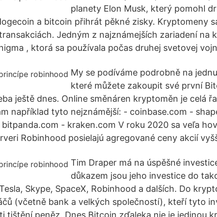
planety Elon Musk, který pomohl dr
dogecoin a bitcoin přihrát pěkné zisky. Kryptomeny s
transakciách. Jedným z najznámejších zariadení na 
nigma , ktorá sa používala počas druhej svetovej vojn
My se podíváme podrobně na jednu
které můžete zakoupit své první Bi
řeba ještě dnes. Online směnáren kryptoměn je celá ř
 například tyto nejznámější: - coinbase.com - shapes
- bitpanda.com - kraken.com V roku 2020 sa veľa hov
rveri Robinhood posielajú agregované ceny akcií vyšš
Tim Draper má na úspěšné investic
důkazem jsou jeho investice do ta
 Tesla, Skype, SpaceX, Robinhood a dalších. Do kryp
čů (včetně bank a velkých společností), kteří tyto in
oti tištění peněz. Dnes Bitcoin zďaleka nie je jedinou