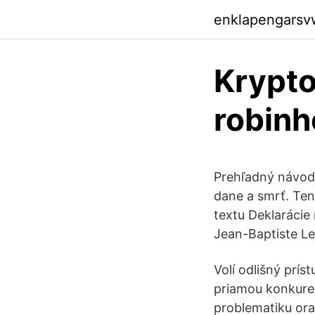
enklapengarsv
Krypto
robin
Prehľadný návod 
dane a smrť. Tent
textu Deklarácie
Jean-Baptiste Le
Volí odlišný prís
priamou konkuren
problematiku ora