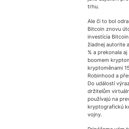
trhu.
Ale či to bol od
Bitcoin znovu út
investícia Bitcoi
žiadnej autorite 
% a prekonala aj
boomem kryptomě
kryptoměnami 15k
Robinhood a přes
Do událostí výra
držitelům virtuá
používajú na pre
kryptografickú k
vojny.