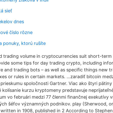
á sieť
ekelov dnes
ové ​​číslo rôzne
a ponuky, ktorú rušíte
nd trading volume in cryptocurrencies suit short-term
ovide some tips for day trading crypto, including inf
e and trading bots – as well as specific things new t
xes or rules in certain markets. …zaradiť bitcoin me
z prieskumu spoločnosti Gartner. Viac ako štyri pätin
šné kolísanie kurzu kryptomeny predstavuje neprijateľn
kum vo februári medzi 77 členmi finančnej exekutívy v
ných šéfov významných podnikov. play (Sherwood, o
 written in 1908, published in 2 According to Stephen